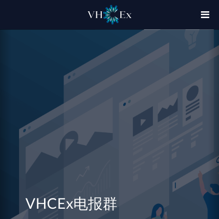
Previous
N
VHCEx电报群